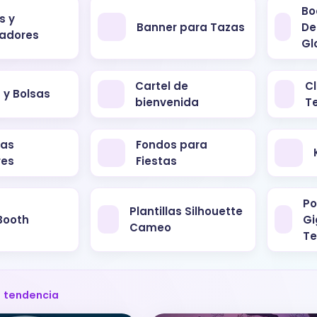
Bo
s y
Banner para Tazas
De
adores
Gl
Cartel de
Cl
 y Bolsas
bienvenida
T
tas
Fondos para
res
Fiestas
Po
Plantillas Silhouette
Booth
Gi
Cameo
Te
 tendencia