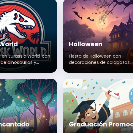
 World
Halloween
 en Jurassic World, con
Fiesta de Halloween con
de dinosaurios y
decoraciones de calabazas,
fantasmas y sustos.
ncantado
Graduación Promoc