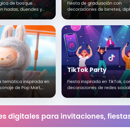
gica de bosque
Fiesta de graduación con
n hadas, duendes y
decoraciones de birretes, di
ásticas. Perfecta para
colores elegantes.
iles y baby showers.
TikTok Party
 temática inspirada en
Fiesta inspirada en TikTok, co
rsonaje de Pop Mart,
decoraciones de redes social
u estilo tierno,
luces neón.
 y con un toque
l para los fanáticos del
dor y la cultura kawaii.
s digitales para invitaciones, fiest
fiestas infantiles,
entos de coleccionistas,