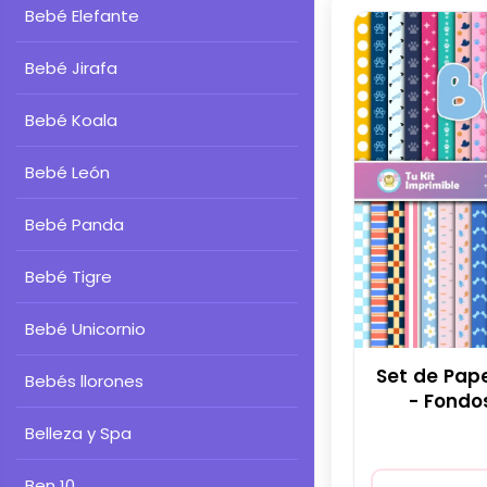
aportando un
Bebé Elefante
moderno y lle
Bebé Jirafa
Bebé Koala
Bebé León
Bebé Panda
Bebé Tigre
Bebé Unicornio
Set de Pape
Bebés llorones
- Fondo
Sc
Belleza y Spa
Ben 10