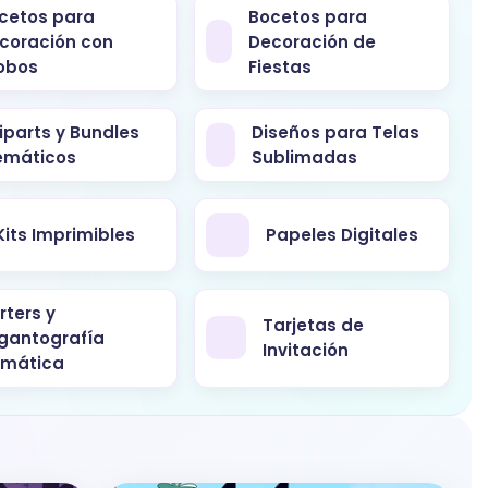
cetos para
Bocetos para
coración con
Decoración de
obos
Fiestas
iparts y Bundles
Diseños para Telas
emáticos
Sublimadas
Kits Imprimibles
Papeles Digitales
rters y
Tarjetas de
gantografía
Invitación
mática