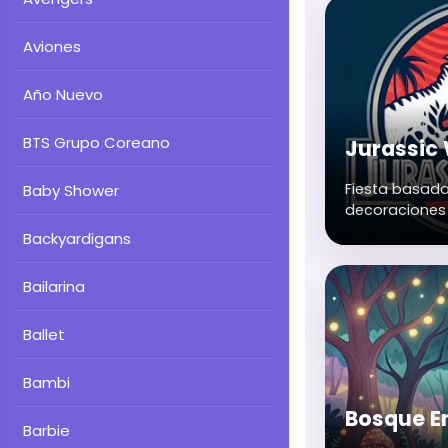
Aviones
Año Nuevo
BTS Grupo Coreano
Jurassic
Fiesta basada
Baby Shower
decoraciones 
tecnología.
Backyardigans
Bailarina
Ballet
Bambi
Bosque E
Barbie