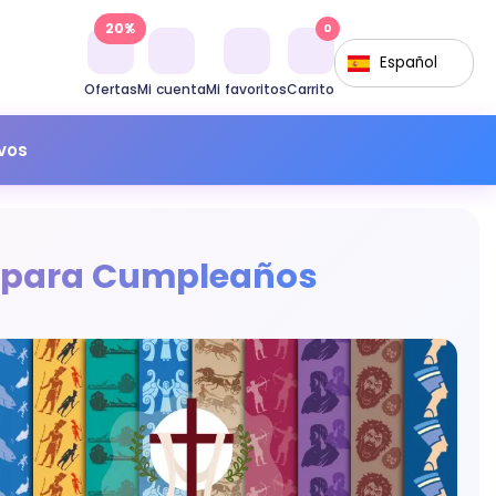
20%
0
Español
Ofertas
Mi cuenta
Mi favoritos
Carrito
ivos
as para Cumpleaños