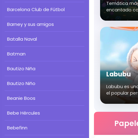
Temática má
Barcelona Club de Fútbol
encantado co
criaturas fant
fiestas infant
Barney y sus amigos
Batalla Naval
Batman
Bautizo Niña
Labubu
Bautizo Niño
Labubu es una
el popular pe
Beanie Boos
conocido por s
coleccionable
travieso. Idea
Bebe Hércules
arte de diseña
Papele
Perfecta para 
Bebefinn
juveniles o ev