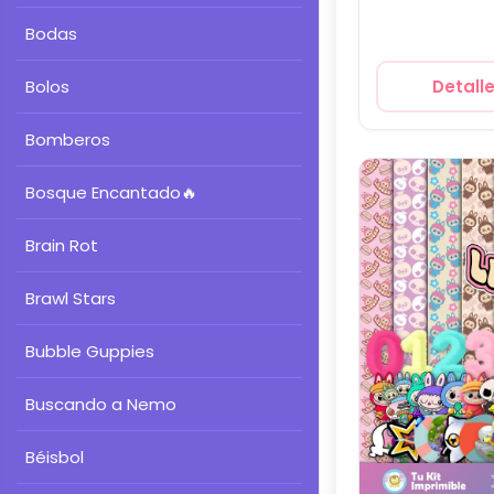
Bodas
Bolos
Detall
Bomberos
Bosque Encantado
🔥
Brain Rot
Brawl Stars
Bubble Guppies
Buscando a Nemo
Béisbol