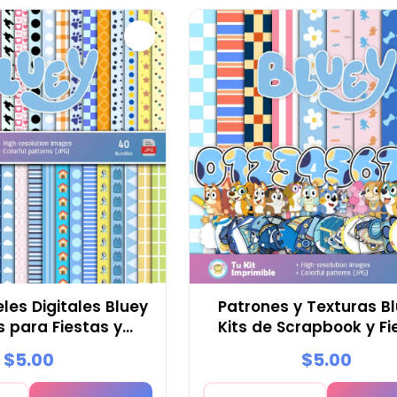
 ambiente encantador,
no de color.
les Digitales Bluey
Patrones y Texturas Bl
s para Fiestas y
Kits de Scrapbook y Fi
rapbooking
$5.00
$5.00