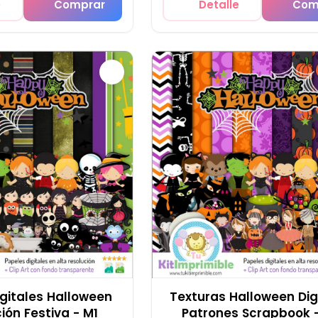
e
Comprar
Detalle
Com
igitales Halloween
Texturas Halloween Dig
ión Festiva - M1
Patrones Scrapbook 