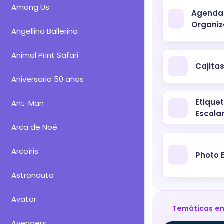
Among Us
Agenda
Organiz
Angellina Ballerina
Animal Print Safari
Cajitas
Aniversario 50 años
Etique
Ant-Man
Escola
Arca de Noé
Arcoíris
Photo 
Astronauta
Avatar
Temáticas en
Avengers