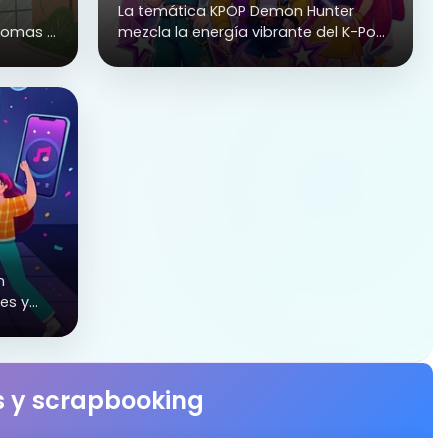
La temática KPOP Demon Hunter
plomas y
mezcla la energía vibrante del K-Pop
con un estilo oscuro y fantasioso de
cazadores de demonios. Diseñada
para fanáticos de la música coreana
y del anime, crea un ambiente lleno
de estilo, intensidad y modernidad.
Perfecta para fiestas temáticas
juveniles, conciertos simulados o
celebraciones únicas con un toque
épico.
n
es y
as y scrapbooking