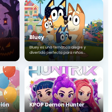
Bluey
Bluey es una temática alegre y
divertida perfecta para niños
pequeños y fans de esta
encantadora serie animada. Decora
tu fiesta con los colores y personajes
favoritos de Bluey para lograr un
ambiente lleno de imaginación y
juegos.
ión
KPOP Demon Hunter