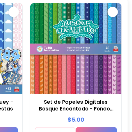
uey -
Set de Papeles Digitales
estas
Bosque Encantado - Fondos
para Fiestas y Scrapbooking
$5.00