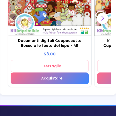
Documenti digitali Cappuccetto
Kit 
Rosso e le feste del lupo - M1
Cappuc
$3.00
Dettaglio
Acquistare