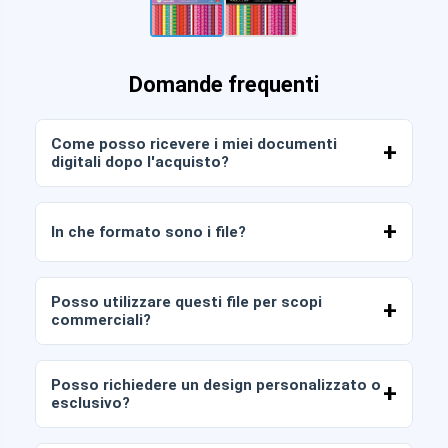
Domande frequenti
Come posso ricevere i miei documenti
digitali dopo l'acquisto?
Una volta confermato il pagamento, potrai
scaricare immediatamente i file dal tuo account
In che formato sono i file?
o dal link inviato alla tua email.
I documenti digitali vengono consegnati in
formato JPG e PNG ad alta risoluzione (300 DPI).
Posso utilizzare questi file per scopi
Alcuni pacchetti includono anche file AI o PDF.
commerciali?
Tutti i nostri prodotti includono licenze personali
e commerciali, a condizione che non rivendate i
Posso richiedere un design personalizzato o
file così come sono (senza modifiche).
esclusivo?
Sì, offriamo servizi di progettazione