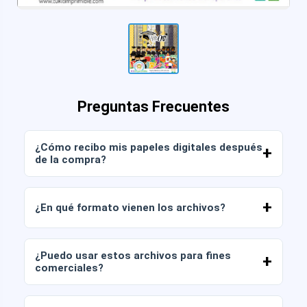
Preguntas Frecuentes
¿Cómo recibo mis papeles digitales después
de la compra?
Una vez confirmado el pago, podrás descargar
los archivos de inmediato desde tu cuenta o
¿En qué formato vienen los archivos?
desde el enlace enviado a tu correo electrónico.
Los papeles digitales se entregan en formato
JPG y PNG en alta resolución (300 DPI). Algunos
¿Puedo usar estos archivos para fines
packs también incluyen archivos AI o PDF.
comerciales?
Todos nuestros productos incluyen licencia
personal y comercial, siempre que no revendas