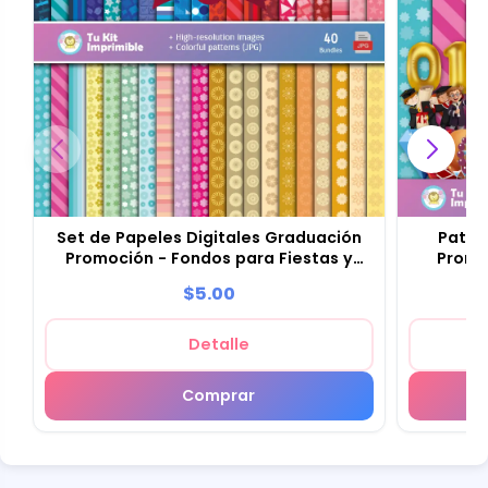
Set de Papeles Digitales Graduación
Patro
Promoción - Fondos para Fiestas y
Promo
Scrapbooking
$5.00
Detalle
Comprar