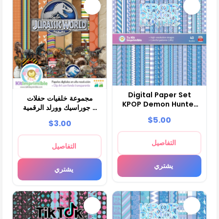
Digital Paper Set
مجموعة خلفيات حفلات
KPOP Demon Hunter
جوراسيك وورلد الرقمية -
- Funds for Parties
M2
$5.00
$3.00
and Scrapbooking
التفاصيل
التفاصيل
يشتري
يشتري