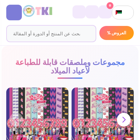
0
% العروض
مجموعات وملصقات قابلة للطباعة
لأعياد الميلاد