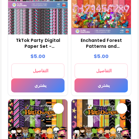
TkTok Party Digital
Enchanted Forest
Paper Set -
Patterns and
Foundations and
Textures -
$5.00
$5.00
Scrapbooking
Scrapbook and Party
Kits
التفاصيل
التفاصيل
يشتري
يشتري