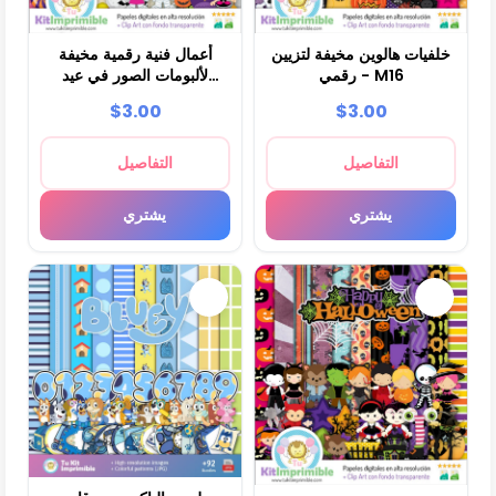
خلفيات هالوين مخيفة لتزيين
أعمال فنية رقمية مخيفة
رقمي - M16
لألبومات الصور في عيد
الهالوين - M15
$3.00
$3.00
التفاصيل
التفاصيل
يشتري
يشتري