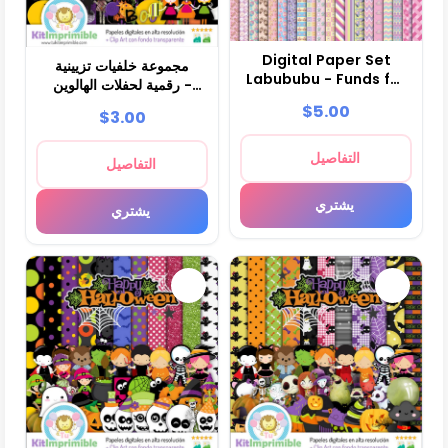
Digital Paper Set
مجموعة خلفيات تزيينية
Labububu - Funds for
رقمية لحفلات الهالوين -
Parties and
M2
$5.00
$3.00
Scrapbooking
التفاصيل
التفاصيل
يشتري
يشتري