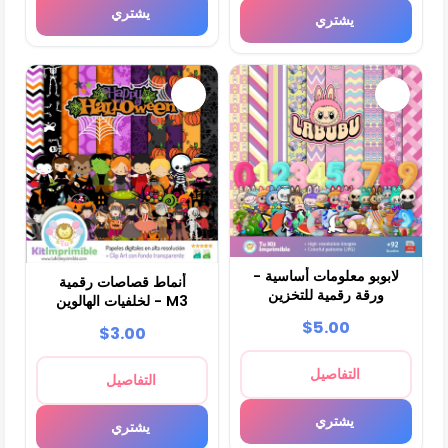
يشتري
يشتري
لابوبو معلومات أساسية -
أنماط قصاصات رقمية
ورقة رقمية للتخزين
لخلفيات الهالوين - M3
$5.00
$3.00
التفاصيل
التفاصيل
يشتري
يشتري