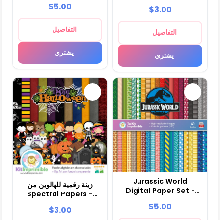
M18
$5.00
$3.00
Kits
التفاصيل
التفاصيل
يشتري
يشتري
Jurassic World
زينة رقمية للهالوين من
Digital Paper Set -
Spectral Papers -
Fountains for Fiestas
M19
$5.00
$3.00
and Scrapbooking