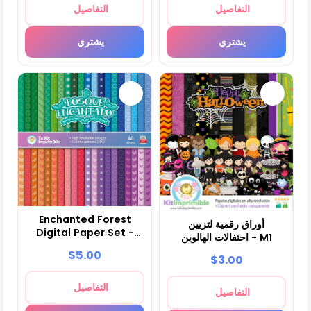
التفاصيل
التفاصيل
يشتري
يشتري
Enchanted Forest
أوراق رقمية لتزيين
Digital Paper Set -
احتفالات الهالوين - M1
Fountains for Fiestas
$5.00
$3.00
and Scrapbooking
التفاصيل
التفاصيل