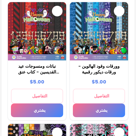
وورقات وقود الهالوين -
نباتات ومنسوجات عيد
ورقات ديكور رقمية
القديسين - كتاب عنق
الرحم وحفل نيتس
$5.00
$5.00
التفاصيل
التفاصيل
يشتري
يشتري