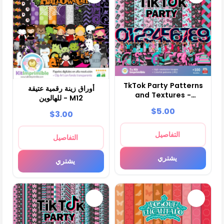
TkTok Party Patterns
أوراق زينة رقمية عتيقة
and Textures -
للهالوين - M12
Scrapbook and Party
$5.00
$3.00
Kits
التفاصيل
التفاصيل
يشتري
يشتري