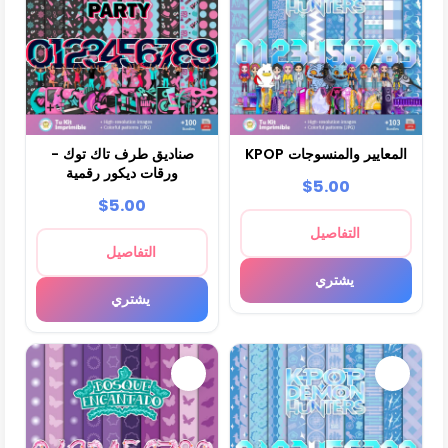
KPOP المعايير والمنسوجات
صناديق طرف تاك توك -
ورقات ديكور رقمية
$5.00
$5.00
التفاصيل
التفاصيل
يشتري
يشتري