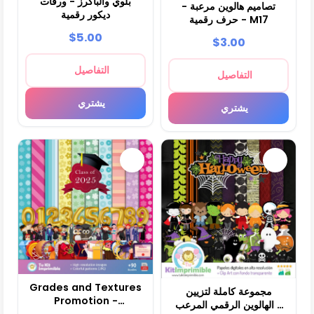
بلوي والباكرز - ورقات
تصاميم هالوين مرعبة -
ديكور رقمية
حرف رقمية - M17
$5.00
$3.00
التفاصيل
التفاصيل
يشتري
يشتري
Grades and Textures
مجموعة كاملة لتزيين
Promotion -
الهالوين الرقمي المرعب -
Scrapbook and Party