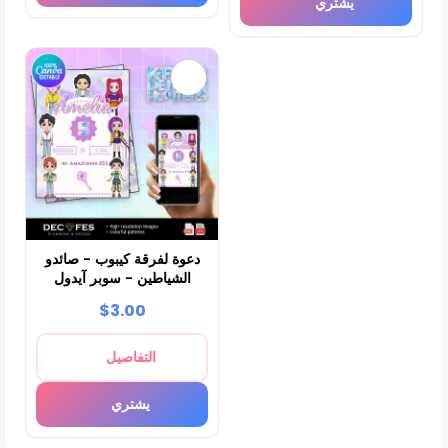
يشتري
دعوة لفرقة كيبوب - صائدو
الشياطين - سوبر آيدول
$3.00
التفاصيل
يشتري