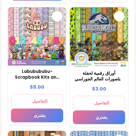
Labubububu-
أوراق رقمية لحفلة
Scrapbook Kits and
ديناصورات العالم الجوراسي
Parties
- M1
$5.00
$3.00
التفاصيل
التفاصيل
يشتري
يشتري