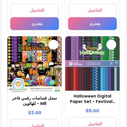
التفاصيل
التفاصيل
يشتري
يشتري
Halloween Digital
سجل قصاصات رقمي فاخر
Paper Set - Festivals
للهالوين - M8
and Scrapbooking
$5.00
$3.00
التفاصيل
التفاصيل