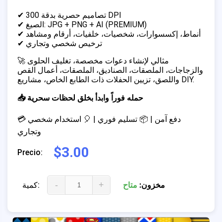
✔ تصاميم حصرية بدقة 300 DPI
✔ الصيغ: JPG + PNG + AI (PREMIUM)
✔ أنماط، إكسسوارات، شخصيات، خلفيات، أرقام ومشاهد
✔ ترخيص شخصي وتجاري
🚀 مثالي لإنشاء دعوات مخصصة، تغليف الحلوى
والزجاجات، الملصقات، الصناديق، الملصقات، أعمال القص
واللصق، تزيين الحفلات ذات الطابع الخاص، مشاريع DIY.
📥 حمله فوراً وابدأ بخلق لحظات سحرية
💳 دفع آمن | 📦 تسليم فوري | 🎈 استخدام شخصي
وتجاري
$3.00
Precio:
-
+
مخزون:
متاح
كمية: