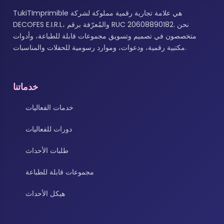
TukiTImprimible هي علامة تجارية رقمية مملوكة لشركة
DECOFES E.I.R.L، والمُعرّفة برقم RUC 20608890182. نحن
متخصصون في تصميم وتسويق مجموعات قابلة للطباعة، وأدوات
مكتبية رقمية، ودعوات، وموارد رسومية للحفلات والمناسبات.
خدماتنا
خدمات الفعاليات
دورات للفعاليات
طلبات الأحداث
مجموعات قابلة للطباعة
هيكل الأحداث