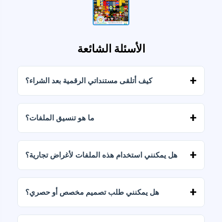
الأسئلة الشائعة
كيف أتلقى مستنداتي الرقمية بعد الشراء؟
بمجرد تأكيد الدفع، يمكنك تنزيل الملفات فورًا من
حسابك أو من الرابط المرسل إلى بريدك الإلكتروني.
ما هو تنسيق الملفات؟
يتم تسليم المستندات الرقمية بصيغتي JPG وPNG
بدقة عالية (300 نقطة في البوصة). تتضمن بعض
هل يمكنني استخدام هذه الملفات لأغراض تجارية؟
الباقات أيضًا ملفات AI أو PDF.
تتضمن جميع منتجاتنا تراخيص شخصية وتجارية،
بشرط عدم إعادة بيع الملفات كما هي (بدون تعديلات).
هل يمكنني طلب تصميم مخصص أو حصري؟
نعم، نقدم خدمات تصميم مخصصة. تواصل معنا
وأخبرنا بفكرتك.