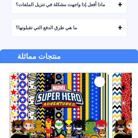
ماذا أفعل إذا واجهت مشكلة في تنزيل الملفات؟
إذا فشل التنزيل أو انتهت صلاحية الرابط، فاكتب إلينا
وسنساعدك في استرداد ملفاتك دون أي تكلفة إضافية.
ما هي طرق الدفع التي تقبلونها؟
نحن نقبل جميع أشكال الدفع: التحويلات، Yape، Plin،
بطاقات الخصم أو الائتمان، PayPal والمزيد.
منتجات مماثلة