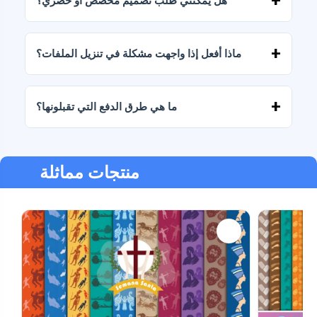
هل يمكنني طلب تصميم مخصص أو حصري؟
نعم، نقدم خدمات تصميم مخصصة. تواصل معنا
وأخبرنا بفكرتك.
ماذا أفعل إذا واجهت مشكلة في تنزيل الملفات؟
إذا فشل التنزيل أو انتهت صلاحية الرابط، فاكتب إلينا
وسنساعدك في استرداد ملفاتك دون أي تكلفة إضافية.
ما هي طرق الدفع التي تقبلونها؟
نحن نقبل جميع أشكال الدفع: التحويلات، Yape، Plin،
بطاقات الخصم أو الائتمان، PayPal والمزيد.
منتجات مماثلة