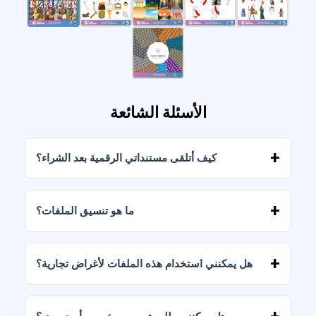
الأسئلة الشائعة
كيف أتلقى مستنداتي الرقمية بعد الشراء؟
بمجرد تأكيد الدفع، يمكنك تنزيل الملفات فورًا من
حسابك أو من الرابط المرسل إلى بريدك الإلكتروني.
ما هو تنسيق الملفات؟
يتم تسليم المستندات الرقمية بصيغتي JPG وPNG
بدقة عالية (300 نقطة في البوصة). تتضمن بعض
هل يمكنني استخدام هذه الملفات لأغراض تجارية؟
الباقات أيضًا ملفات AI أو PDF.
تتضمن جميع منتجاتنا تراخيص شخصية وتجارية،
بشرط عدم إعادة بيع الملفات كما هي (بدون تعديلات).