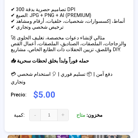
✔ تصاميم حصرية بدقة 300 DPI
✔ الصيغ: JPG + PNG + AI (PREMIUM)
✔ أنماط، إكسسوارات، شخصيات، خلفيات، أرقام ومشاهد
✔ ترخيص شخصي وتجاري
🚀 مثالي لإنشاء دعوات مخصصة، تغليف الحلوى
والزجاجات، الملصقات، الصناديق، الملصقات، أعمال القص
واللصق، تزيين الحفلات ذات الطابع الخاص، مشاريع DIY.
📥 حمله فوراً وابدأ بخلق لحظات سحرية
💳 دفع آمن | 📦 تسليم فوري | 🎈 استخدام شخصي
وتجاري
$5.00
Precio:
-
+
مخزون:
متاح
كمية: