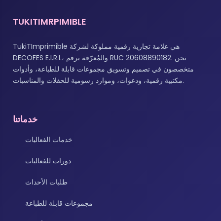
TUKITIMRPIMIBLE
TukiTImprimible هي علامة تجارية رقمية مملوكة لشركة
DECOFES E.I.R.L، والمُعرّفة برقم RUC 20608890182. نحن
متخصصون في تصميم وتسويق مجموعات قابلة للطباعة، وأدوات
مكتبية رقمية، ودعوات، وموارد رسومية للحفلات والمناسبات.
خدماتنا
خدمات الفعاليات
دورات للفعاليات
طلبات الأحداث
مجموعات قابلة للطباعة