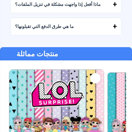
ماذا أفعل إذا واجهت مشكلة في تنزيل الملفات؟
إذا فشل التنزيل أو انتهت صلاحية الرابط، فاكتب إلينا
وسنساعدك في استرداد ملفاتك دون أي تكلفة إضافية.
ما هي طرق الدفع التي تقبلونها؟
نحن نقبل جميع أشكال الدفع: التحويلات، Yape، Plin،
بطاقات الخصم أو الائتمان، PayPal والمزيد.
منتجات مماثلة