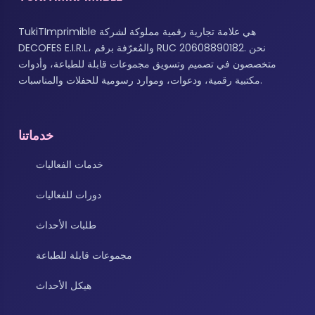
TukiTImprimible هي علامة تجارية رقمية مملوكة لشركة
DECOFES E.I.R.L، والمُعرّفة برقم RUC 20608890182. نحن
متخصصون في تصميم وتسويق مجموعات قابلة للطباعة، وأدوات
مكتبية رقمية، ودعوات، وموارد رسومية للحفلات والمناسبات.
خدماتنا
خدمات الفعاليات
دورات للفعاليات
طلبات الأحداث
مجموعات قابلة للطباعة
هيكل الأحداث