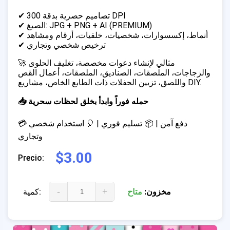
✔ تصاميم حصرية بدقة 300 DPI
✔ الصيغ: JPG + PNG + AI (PREMIUM)
✔ أنماط، إكسسوارات، شخصيات، خلفيات، أرقام ومشاهد
✔ ترخيص شخصي وتجاري
🚀 مثالي لإنشاء دعوات مخصصة، تغليف الحلوى
والزجاجات، الملصقات، الصناديق، الملصقات، أعمال القص
واللصق، تزيين الحفلات ذات الطابع الخاص، مشاريع DIY.
📥 حمله فوراً وابدأ بخلق لحظات سحرية
💳 دفع آمن | 📦 تسليم فوري | 🎈 استخدام شخصي
وتجاري
$3.00
Precio:
-
+
مخزون:
متاح
كمية: