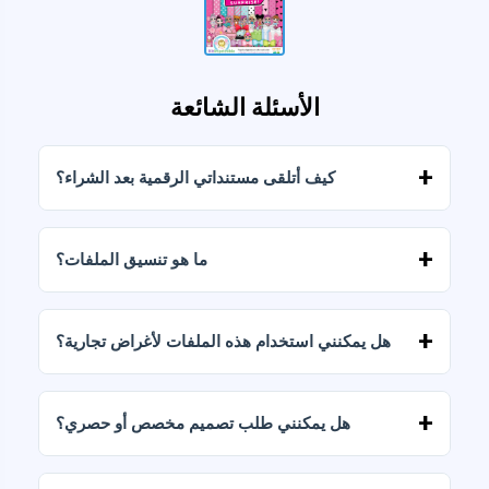
الأسئلة الشائعة
كيف أتلقى مستنداتي الرقمية بعد الشراء؟
بمجرد تأكيد الدفع، يمكنك تنزيل الملفات فورًا من
حسابك أو من الرابط المرسل إلى بريدك الإلكتروني.
ما هو تنسيق الملفات؟
يتم تسليم المستندات الرقمية بصيغتي JPG وPNG
بدقة عالية (300 نقطة في البوصة). تتضمن بعض
هل يمكنني استخدام هذه الملفات لأغراض تجارية؟
الباقات أيضًا ملفات AI أو PDF.
تتضمن جميع منتجاتنا تراخيص شخصية وتجارية،
بشرط عدم إعادة بيع الملفات كما هي (بدون تعديلات).
هل يمكنني طلب تصميم مخصص أو حصري؟
نعم، نقدم خدمات تصميم مخصصة. تواصل معنا
وأخبرنا بفكرتك.