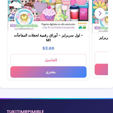
لول سربرايز - أوراق رقمية لحفلات المفاجآت -
M1
$3.00
التفاصيل
يشتري
TUKITIMRPIMIBLE