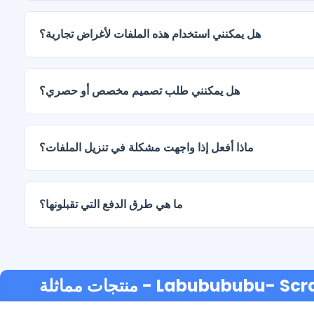
يتم تسليم المستندات الرقمية بصيغتي JPG وPNG بدقة عالية (300 نقطة في البوصة). تتضمن بعض الباقات
أيضًا ملفات AI أو PDF.
هل يمكنني استخدام هذه الملفات لأغراض تجارية؟
هل يمكنني طلب تصميم مخصص أو حصري؟
نعم، نقدم خدمات تصميم مخصصة. تواصل معنا وأخبرنا بفكرتك.
ماذا أفعل إذا واجهت مشكلة في تنزيل الملفات؟
ما هي طرق الدفع التي تقبلونها؟
- Labubububu- Scra
منتجات مماثلة