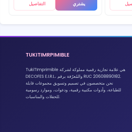
صيل
يشتري
التفاصيل
TUKITIMRPIMIBLE
TukiTImprimible هي علامة تجارية رقمية مملوكة لشركة
DECOFES E.I.R.L، والمُعرّفة برقم RUC 20608890182.
نحن متخصصون في تصميم وتسويق مجموعات قابلة
للطباعة، وأدوات مكتبية رقمية، ودعوات، وموارد رسومية
للحفلات والمناسبات.