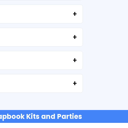
تتضمن جميع منتجاتنا تراخيص شخصية وتجارية، بشرط عدم إعادة بيع الملفات كما هي (بدون تعديلات).
إذا فشل التنزيل أو انتهت صلاحية الرابط، فاكتب إلينا وسنساعدك في استرداد ملفاتك دون أي تكلفة إضافية.
نحن نقبل جميع أشكال الدفع: التحويلات، Yape، Plin، بطاقات الخصم أو الائتمان، PayPal والمزيد.
pbook Kits and Parties