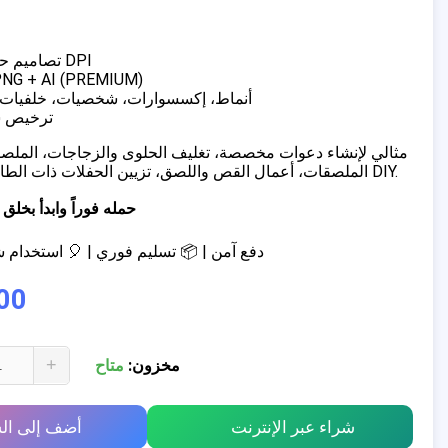
✔ تصاميم حصرية بدقة 300 DPI
✔ الصيغ:  + AI (PREMIUM
✔ أنماط، إكسسوارات، شخصيات، خلفيات،
✔ ترخيص
الملصقات، أعمال القص واللصق، تزيين الحفلات ذات الطابع الخاص، مشاريع DIY.
📥 حمله فوراً وابدأ ب
💳 دفع آمن | 📦 تسليم فوري | 🎈 استخدا
00
+
مخزون:
متاح
شراء عبر الإنترنت
أضف إلى ال