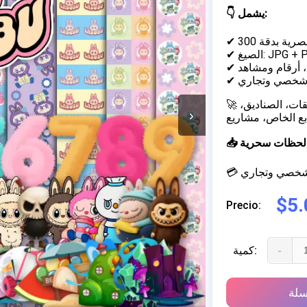
👇 يشمل:
JPG + PNG)
 أرقام ومشاهد
 شخصي وتجاري
🚀 مثالي لإنشاء دعوات مخصصة، تغليف الحلوى والزجاجات، الملصقات، الصناديق،
›
خلق لحظات سحرية
م شخصي وتجاري
$5.
Precio:
-
كمية:
سلة