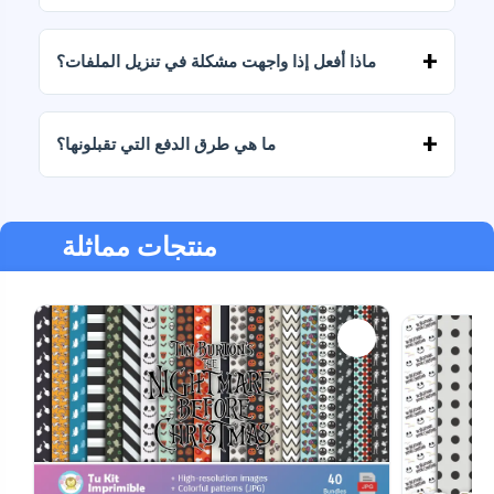
نعم، نقدم خدمات تصميم مخصصة. تواصل معنا
وأخبرنا بفكرتك.
ماذا أفعل إذا واجهت مشكلة في تنزيل الملفات؟
إذا فشل التنزيل أو انتهت صلاحية الرابط، فاكتب إلينا
وسنساعدك في استرداد ملفاتك دون أي تكلفة إضافية.
ما هي طرق الدفع التي تقبلونها؟
نحن نقبل جميع أشكال الدفع: التحويلات، Yape، Plin،
بطاقات الخصم أو الائتمان، PayPal والمزيد.
منتجات مماثلة