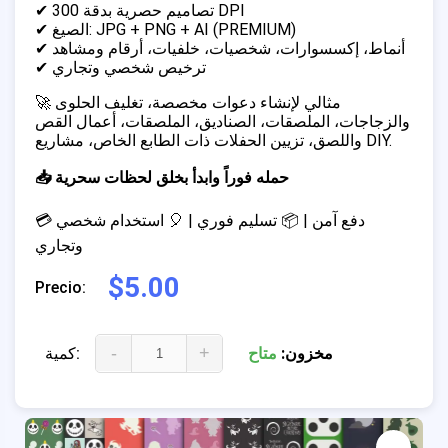
✔ تصاميم حصرية بدقة 300 DPI
✔ الصيغ: JPG + PNG + AI (PREMIUM)
✔ أنماط، إكسسوارات، شخصيات، خلفيات، أرقام ومشاهد
✔ ترخيص شخصي وتجاري
🚀 مثالي لإنشاء دعوات مخصصة، تغليف الحلوى
والزجاجات، الملصقات، الصناديق، الملصقات، أعمال القص
واللصق، تزيين الحفلات ذات الطابع الخاص، مشاريع DIY.
📥 حمله فوراً وابدأ بخلق لحظات سحرية
💳 دفع آمن | 📦 تسليم فوري | 🎈 استخدام شخصي
وتجاري
$5.00
Precio:
-
+
مخزون:
متاح
كمية: