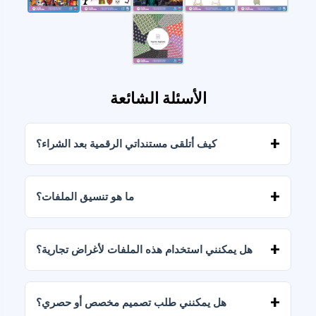
الأسئلة الشائعة
كيف أتلقى مستنداتي الرقمية بعد الشراء؟
بمجرد تأكيد الدفع، يمكنك تنزيل الملفات فورًا من
حسابك أو من الرابط المرسل إلى بريدك الإلكتروني.
ما هو تنسيق الملفات؟
يتم تسليم المستندات الرقمية بصيغتي JPG وPNG
بدقة عالية (300 نقطة في البوصة). تتضمن بعض
هل يمكنني استخدام هذه الملفات لأغراض تجارية؟
الباقات أيضًا ملفات AI أو PDF.
تتضمن جميع منتجاتنا تراخيص شخصية وتجارية،
بشرط عدم إعادة بيع الملفات كما هي (بدون تعديلات).
هل يمكنني طلب تصميم مخصص أو حصري؟