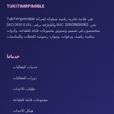
TUKITIMRPIMIBLE
TukiTImprimible هي علامة تجارية رقمية مملوكة لشركة
DECOFES E.I.R.L، والمُعرّفة برقم RUC 20608890182. نحن
متخصصون في تصميم وتسويق مجموعات قابلة للطباعة، وأدوات
مكتبية رقمية، ودعوات، وموارد رسومية للحفلات والمناسبات.
خدماتنا
خدمات الفعاليات
دورات للفعاليات
طلبات الأحداث
مجموعات قابلة للطباعة
هيكل الأحداث