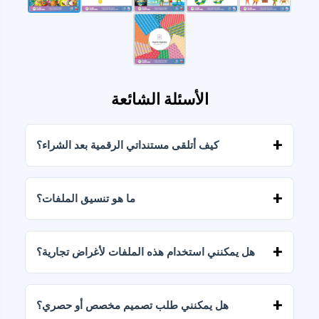
الأسئلة الشائعة
كيف أتلقى مستنداتي الرقمية بعد الشراء؟
بمجرد تأكيد الدفع، يمكنك تنزيل الملفات فورًا من
حسابك أو من الرابط المرسل إلى بريدك الإلكتروني.
ما هو تنسيق الملفات؟
يتم تسليم المستندات الرقمية بصيغتي JPG وPNG
بدقة عالية (300 نقطة في البوصة). تتضمن بعض
هل يمكنني استخدام هذه الملفات لأغراض تجارية؟
الباقات أيضًا ملفات AI أو PDF.
تتضمن جميع منتجاتنا تراخيص شخصية وتجارية،
بشرط عدم إعادة بيع الملفات كما هي (بدون تعديلات).
هل يمكنني طلب تصميم مخصص أو حصري؟