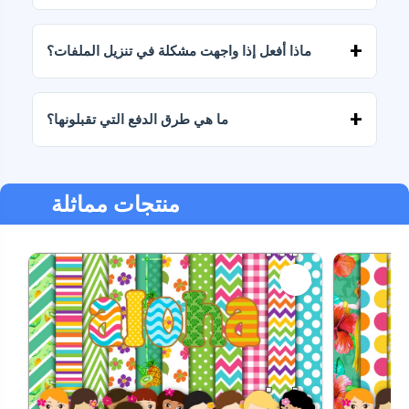
نعم، نقدم خدمات تصميم مخصصة. تواصل معنا
وأخبرنا بفكرتك.
ماذا أفعل إذا واجهت مشكلة في تنزيل الملفات؟
إذا فشل التنزيل أو انتهت صلاحية الرابط، فاكتب إلينا
وسنساعدك في استرداد ملفاتك دون أي تكلفة إضافية.
ما هي طرق الدفع التي تقبلونها؟
نحن نقبل جميع أشكال الدفع: التحويلات، Yape، Plin،
بطاقات الخصم أو الائتمان، PayPal والمزيد.
منتجات مماثلة