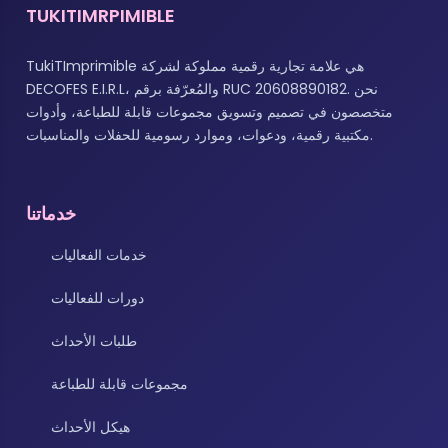
TUKITIMRPIMIBLE
TukiTImprimible هي علامة تجارية رقمية مملوكة لشركة
DECOFES E.I.R.L، والمُعرّفة برقم RUC 20608890182. نحن
متخصصون في تصميم وتسويق مجموعات قابلة للطباعة، وأدوات
مكتبية رقمية، ودعوات، وموارد رسومية للحفلات والمناسبات.
خدماتنا
خدمات الفعاليات
دورات للفعاليات
طلبات الأحداث
مجموعات قابلة للطباعة
هيكل الأحداث