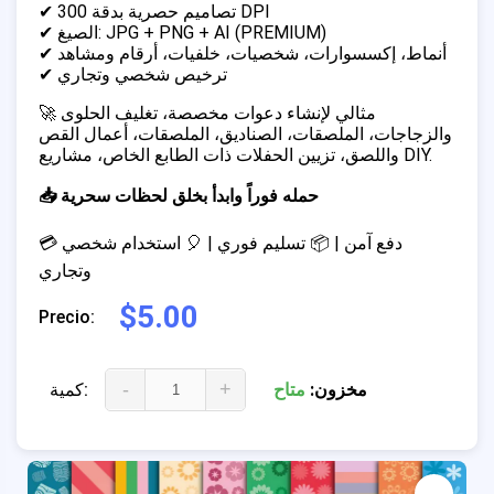
✔ تصاميم حصرية بدقة 300 DPI
✔ الصيغ: JPG + PNG + AI (PREMIUM)
✔ أنماط، إكسسوارات، شخصيات، خلفيات، أرقام ومشاهد
✔ ترخيص شخصي وتجاري
🚀 مثالي لإنشاء دعوات مخصصة، تغليف الحلوى
والزجاجات، الملصقات، الصناديق، الملصقات، أعمال القص
واللصق، تزيين الحفلات ذات الطابع الخاص، مشاريع DIY.
📥 حمله فوراً وابدأ بخلق لحظات سحرية
💳 دفع آمن | 📦 تسليم فوري | 🎈 استخدام شخصي
وتجاري
$5.00
Precio:
-
+
مخزون:
متاح
كمية: