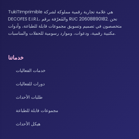
TukiTImprimible هي علامة تجارية رقمية مملوكة لشركة
DECOFES E.I.R.L، والمُعرّفة برقم RUC 20608890182. نحن
متخصصون في تصميم وتسويق مجموعات قابلة للطباعة، وأدوات
مكتبية رقمية، ودعوات، وموارد رسومية للحفلات والمناسبات.
خدماتنا
خدمات الفعاليات
دورات للفعاليات
طلبات الأحداث
مجموعات قابلة للطباعة
هيكل الأحداث