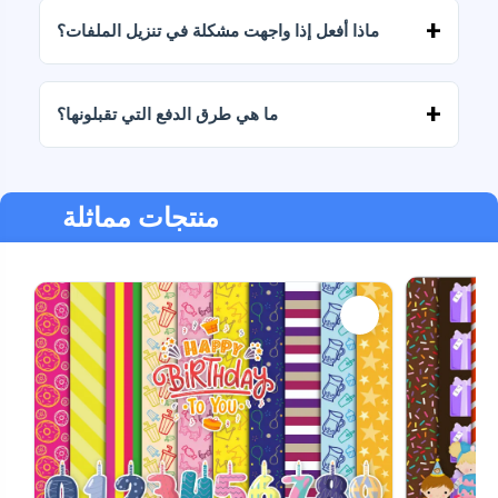
وأخبرنا بفكرتك.
ماذا أفعل إذا واجهت مشكلة في تنزيل الملفات؟
إذا فشل التنزيل أو انتهت صلاحية الرابط، فاكتب إلينا
وسنساعدك في استرداد ملفاتك دون أي تكلفة إضافية.
ما هي طرق الدفع التي تقبلونها؟
نحن نقبل جميع أشكال الدفع: التحويلات، Yape، Plin،
بطاقات الخصم أو الائتمان، PayPal والمزيد.
منتجات مماثلة