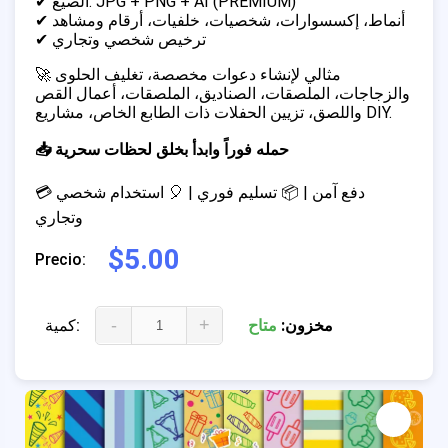
✔ الصيغ: JPG + PNG + AI (PREMIUM)
✔ أنماط، إكسسوارات، شخصيات، خلفيات، أرقام ومشاهد
✔ ترخيص شخصي وتجاري
🚀 مثالي لإنشاء دعوات مخصصة، تغليف الحلوى
والزجاجات، الملصقات، الصناديق، الملصقات، أعمال القص
واللصق، تزيين الحفلات ذات الطابع الخاص، مشاريع DIY.
📥 حمله فوراً وابدأ بخلق لحظات سحرية
💳 دفع آمن | 📦 تسليم فوري | 🎈 استخدام شخصي
وتجاري
$5.00
Precio:
-
+
مخزون:
متاح
كمية: