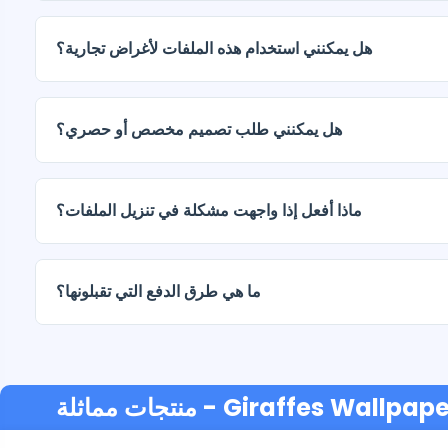
يتم تسليم المستندات الرقمية بصيغتي JPG وPNG بدقة عالية (300 نقطة في البوصة). تتضمن بعض الباقات
أيضًا ملفات AI أو PDF.
هل يمكنني استخدام هذه الملفات لأغراض تجارية؟
هل يمكنني طلب تصميم مخصص أو حصري؟
نعم، نقدم خدمات تصميم مخصصة. تواصل معنا وأخبرنا بفكرتك.
ماذا أفعل إذا واجهت مشكلة في تنزيل الملفات؟
ما هي طرق الدفع التي تقبلونها؟
- Giraffes Wallpape
منتجات مماثلة