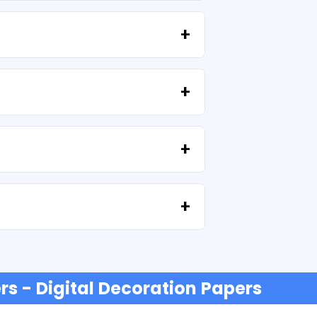
تتضمن جميع منتجاتنا تراخيص شخصية وتجارية، بشرط عدم إعادة بيع الملفات كما هي (بدون تعديلات).
إذا فشل التنزيل أو انتهت صلاحية الرابط، فاكتب إلينا وسنساعدك في استرداد ملفاتك دون أي تكلفة إضافية.
نحن نقبل جميع أشكال الدفع: التحويلات، Yape، Plin، بطاقات الخصم أو الائتمان، PayPal والمزيد.
rs - Digital Decoration Papers