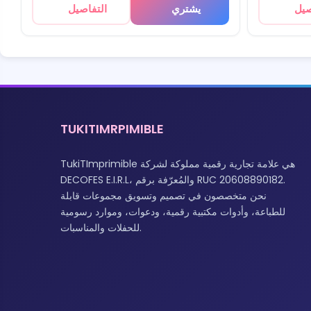
صيل
يشتري
التفاصيل
TUKITIMRPIMIBLE
TukiTImprimible هي علامة تجارية رقمية مملوكة لشركة
DECOFES E.I.R.L، والمُعرّفة برقم RUC 20608890182.
نحن متخصصون في تصميم وتسويق مجموعات قابلة
للطباعة، وأدوات مكتبية رقمية، ودعوات، وموارد رسومية
للحفلات والمناسبات.