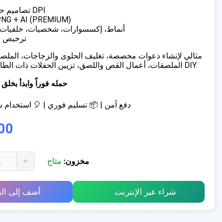
✔ تصاميم حصرية بدقة 300 DPI
✔ الصيغ:  + AI (PREMIUM
✔ أنماط، إكسسوارات، شخصيات، خلفيات،
✔ ترخيص
الملصقات، أعمال القص واللصق، تزيين الحفلات ذات الطابع الخاص، مشاريع DIY.
📥 حمله فوراً وابدأ ب
💳 دفع آمن | 📦 تسليم فوري | 🎈 استخدا
00
+
مخزون:
متاح
شراء عبر الإنترنت
أضف إلى ال