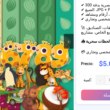
JPG + PNG)
 أرقام ومشاهد
 شخصي وتجاري
🚀 مثالي لإنشاء دعوات مخصصة، تغليف الحلوى والزجاجات، الملصقات، الصناديق،
›
خلق لحظات سحرية
م شخصي وتجاري
$5.
Precio:
-
كمية:
سلة