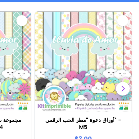
أوراق دعوة "مطر الحب الرقمي" -
مجموعة سك
M5
"مط
$3.00