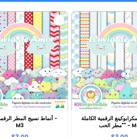
رابوكينغ الرقمية الكاملة
أنماط نسيج المطر الرقمي
ر الحب" - M4
M3
$3.00
$3.00