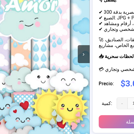
JPG + PNG)
 أرقام ومشاهد
 شخصي وتجاري
🚀 مثالي لإنشاء دعوات مخصصة، تغليف الحلوى والزجاجات، الملصقات، الصناديق،
›
خلق لحظات سحرية
م شخصي وتجاري
$3.
Precio:
-
كمية:
سلة