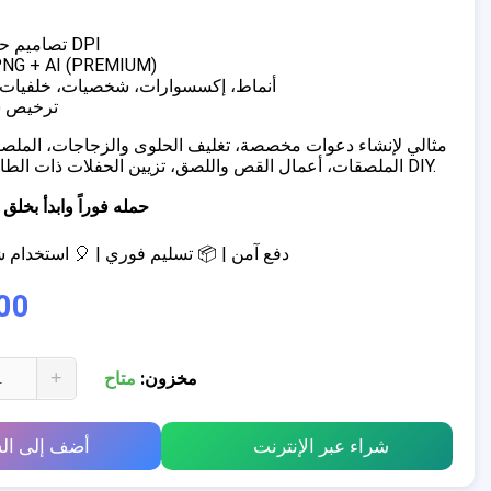
✔ تصاميم حصرية بدقة 300 DPI
✔ الصيغ:  + AI (PREMIUM
✔ أنماط، إكسسوارات، شخصيات، خلفيات،
✔ ترخيص
الملصقات، أعمال القص واللصق، تزيين الحفلات ذات الطابع الخاص، مشاريع DIY.
📥 حمله فوراً وابدأ ب
💳 دفع آمن | 📦 تسليم فوري | 🎈 استخدا
00
+
مخزون:
متاح
شراء عبر الإنترنت
أضف إلى ال