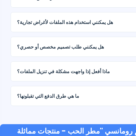
يتم تسليم المستندات الرقمية بصيغتي JPG وPNG بدقة عالية (300 نقطة في البوصة). تتضمن بعض الباقات
أيضًا ملفات AI أو PDF.
هل يمكنني استخدام هذه الملفات لأغراض تجارية؟
هل يمكنني طلب تصميم مخصص أو حصري؟
نعم، نقدم خدمات تصميم مخصصة. تواصل معنا وأخبرنا بفكرتك.
ماذا أفعل إذا واجهت مشكلة في تنزيل الملفات؟
ما هي طرق الدفع التي تقبلونها؟
منتجات مماثلة