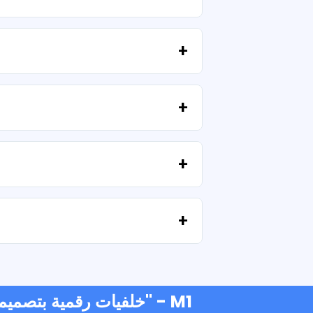
تتضمن جميع منتجاتنا تراخيص شخصية وتجارية، بشرط عدم إعادة بيع الملفات كما هي (بدون تعديلات).
إذا فشل التنزيل أو انتهت صلاحية الرابط، فاكتب إلينا وسنساعدك في استرداد ملفاتك دون أي تكلفة إضافية.
نحن نقبل جميع أشكال الدفع: التحويلات، Yape، Plin، بطاقات الخصم أو الائتمان، PayPal والمزيد.
- خلفيات رقمية بتصميم رومانسي "مطر الحب" - M1