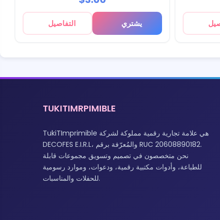
صيل
يشتري
التفاصيل
TUKITIMRPIMIBLE
TukiTImprimible هي علامة تجارية رقمية مملوكة لشركة
DECOFES E.I.R.L، والمُعرّفة برقم RUC 20608890182.
نحن متخصصون في تصميم وتسويق مجموعات قابلة
للطباعة، وأدوات مكتبية رقمية، ودعوات، وموارد رسومية
للحفلات والمناسبات.