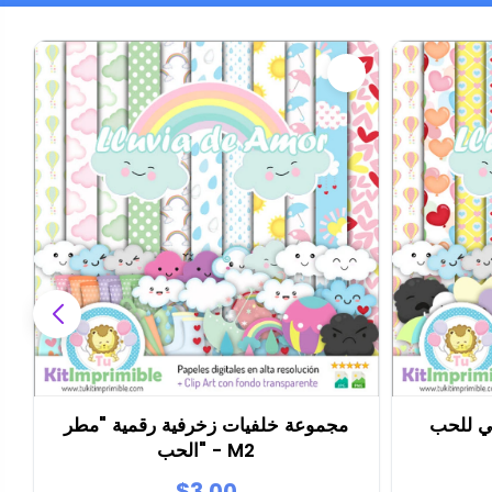
 للحب -
مجموعة خلفيات زخرفية رقمية "مطر
الحب" - M2
$3.00