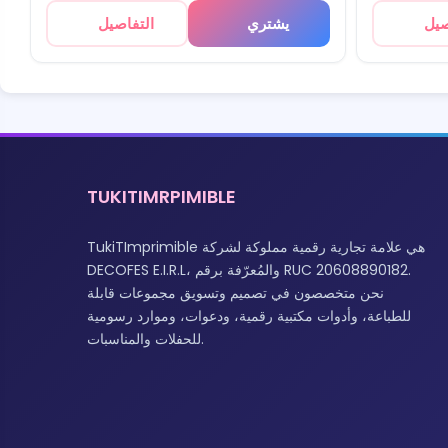
صيل
يشتري
التفاصيل
TUKITIMRPIMIBLE
TukiTImprimible هي علامة تجارية رقمية مملوكة لشركة
DECOFES E.I.R.L، والمُعرّفة برقم RUC 20608890182.
نحن متخصصون في تصميم وتسويق مجموعات قابلة
للطباعة، وأدوات مكتبية رقمية، ودعوات، وموارد رسومية
للحفلات والمناسبات.