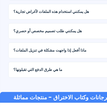
يتم تسليم المستندات الرقمية بصيغتي JPG وPNG بدقة عالية (300 نقطة في البوصة). تتضمن بعض الباقات
أيضًا ملفات AI أو PDF.
هل يمكنني استخدام هذه الملفات لأغراض تجارية؟
هل يمكنني طلب تصميم مخصص أو حصري؟
نعم، نقدم خدمات تصميم مخصصة. تواصل معنا وأخبرنا بفكرتك.
ماذا أفعل إذا واجهت مشكلة في تنزيل الملفات؟
ما هي طرق الدفع التي تقبلونها؟
هرجانات وكتاب الاختراق
منتجات مماثلة