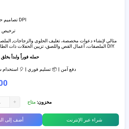
✔ تصاميم حصرية بدقة 300 DPI
✔ ترخيص
الملصقات، أعمال القص واللصق، تزيين الحفلات ذات الطابع الخاص، مشاريع DIY.
📥 حمله فوراً وابدأ ب
💳 دفع آمن | 📦 تسليم فوري | 🎈 استخدا
00
+
مخزون:
متاح
شراء عبر الإنترنت
أضف إلى ال