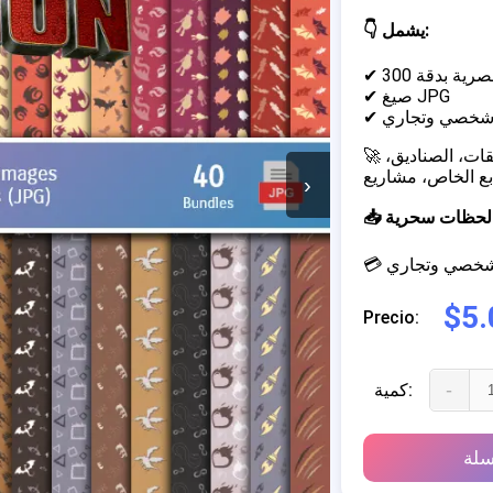
👇 يشمل:
✔ صيغ JPG
 شخصي وتجاري
🚀 مثالي لإنشاء دعوات مخصصة، تغليف الحلوى والزجاجات, الملصقات، الصناديق،
›
خلق لحظات سحرية
م شخصي وتجاري
$5.
Precio:
-
كمية:
سلة