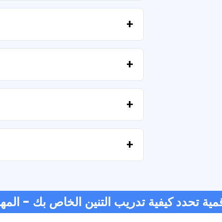
تتضمن جميع منتجاتنا تراخيص شخصية وتجارية، بشرط عدم إعادة بيع الملفات كما هي (بدون تعديلات).
إذا فشل التنزيل أو انتهت صلاحية الرابط، فاكتب إلينا وسنساعدك في استرداد ملفاتك دون أي تكلفة إضافية.
نحن نقبل جميع أشكال الدفع: التحويلات، Yape، Plin، بطاقات الخصم أو الائتمان، PayPal والمزيد.
رقمية تحدد كيفية تدريب التنين الخاص بك - الم