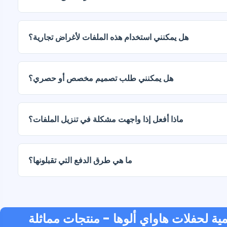
يتم تسليم المستندات الرقمية بصيغتي JPG وPNG بدقة عالية (300 نقطة في البوصة). تتضمن بعض الباقات
أيضًا ملفات AI أو PDF.
هل يمكنني استخدام هذه الملفات لأغراض تجارية؟
هل يمكنني طلب تصميم مخصص أو حصري؟
نعم، نقدم خدمات تصميم مخصصة. تواصل معنا وأخبرنا بفكرتك.
ماذا أفعل إذا واجهت مشكلة في تنزيل الملفات؟
ما هي طرق الدفع التي تقبلونها؟
منتجات مماثلة