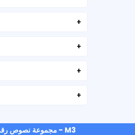
تتضمن جميع منتجاتنا تراخيص شخصية وتجارية، بشرط عدم إعادة بيع الملفات كما هي (بدون تعديلات).
إذا فشل التنزيل أو انتهت صلاحية الرابط، فاكتب إلينا وسنساعدك في استرداد ملفاتك دون أي تكلفة إضافية.
نحن نقبل جميع أشكال الدفع: التحويلات، Yape، Plin، بطاقات الخصم أو الائتمان، PayPal والمزيد.
- مجموعة نصوص رقمية لحفلات هاواي ألوها - M3