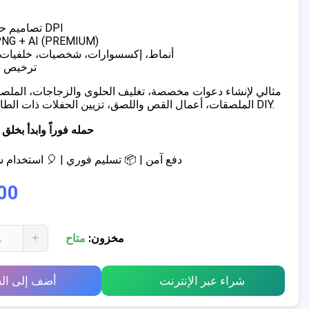
✔ تصاميم حصرية بدقة 300 DPI
✔ الصيغ:  + AI (PREMIUM
✔ أنماط، إكسسوارات، شخصيات، خلفيات،
✔ ترخيص
الملصقات، أعمال القص واللصق، تزيين الحفلات ذات الطابع الخاص، مشاريع DIY.
📥 حمله فوراً وابدأ ب
💳 دفع آمن | 📦 تسليم فوري | 🎈 استخدا
00
+
مخزون:
متاح
شراء عبر الإنترنت
أضف إلى ال