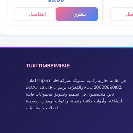
صيل
يشتري
التفاصيل
TUKITIMRPIMIBLE
TukiTImprimible هي علامة تجارية رقمية مملوكة لشركة
DECOFES E.I.R.L، والمُعرّفة برقم RUC 20608890182.
نحن متخصصون في تصميم وتسويق مجموعات قابلة
للطباعة، وأدوات مكتبية رقمية، ودعوات، وموارد رسومية
للحفلات والمناسبات.