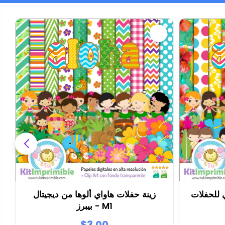
 للحفلات
زينة حفلات هاواي ألوها من ديجيتال
بيبرز - M1
$3.00