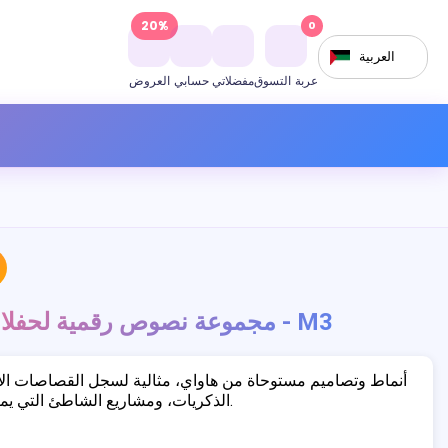
20%
0
العربية
عربة التسوق
مفضلاتي
حسابي
العروض
مجموعة نصوص رقمية لحفلات هاواي ألوها - M3
أنماط وتصاميم مستوحاة من هاواي، مثالية لسجل القصاصات الا
الذكريات، ومشاريع الشاطئ التي يمكنك صنعها بنفسك.