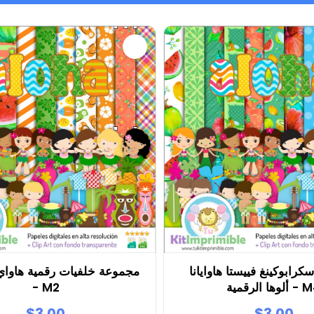
رابوكينغ فييستا هاوايانا
مجموعة خلفيات رقمية هاواي
 الرقمية - M4
- M2
$3.00
$3.00