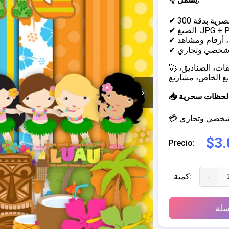
JPG + PNG)
 أرقام ومشاهد
 شخصي وتجاري
🚀 مثالي لإنشاء دعوات مخصصة، تغليف الحلوى والزجاجات، الملصقات، الصناديق،
›
خلق لحظات سحرية
م شخصي وتجاري
$3.
Precio:
-
كمية:
سلة