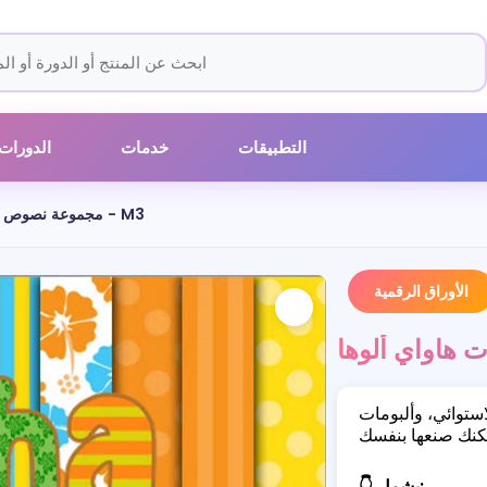
التطبيقات
خدمات
الدورات
مجموعة نصوص رقمية لحفلات هاواي ألوها - M3
الأوراق الرقمية
ستوائي، وألبومات
👇 يشمل: