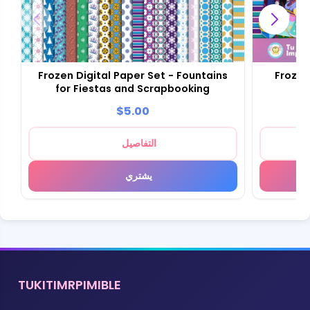
Frozen Digital Paper Set - Fountains
Frozen
for Fiestas and Scrapbooking
$5.00
التفاصيل
يشتري
TUKITIMRPIMIBLE