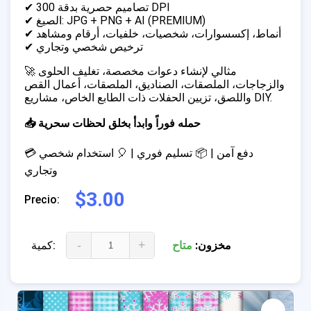
✔ تصاميم حصرية بدقة 300 DPI
✔ الصيغ: JPG + PNG + AI (PREMIUM)
✔ أنماط، إكسسوارات، شخصيات، خلفيات، أرقام ومشاهد
✔ ترخيص شخصي وتجاري
🚀 مثالي لإنشاء دعوات مخصصة، تغليف الحلوى
والزجاجات، الملصقات، الصناديق، الملصقات، أعمال القص
واللصق، تزيين الحفلات ذات الطابع الخاص، مشاريع DIY.
📥 حمله فوراً وابدأ بخلق لحظات سحرية
💳 دفع آمن | 📦 تسليم فوري | 🎈 استخدام شخصي
وتجاري
$3.00
Precio:
-
+
مخزون:
متاح
كمية: