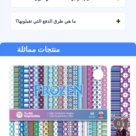
إذا فشل التنزيل أو انتهت صلاحية الرابط، فاكتب إلينا
وسنساعدك في استرداد ملفاتك دون أي تكلفة إضافية.
ما هي طرق الدفع التي تقبلونها؟
نحن نقبل جميع أشكال الدفع: التحويلات، Yape، Plin،
بطاقات الخصم أو الائتمان، PayPal والمزيد.
منتجات مماثلة