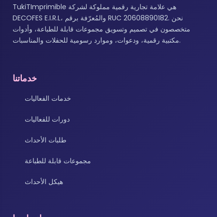
TukiTImprimible هي علامة تجارية رقمية مملوكة لشركة
DECOFES E.I.R.L، والمُعرّفة برقم RUC 20608890182. نحن
متخصصون في تصميم وتسويق مجموعات قابلة للطباعة، وأدوات
مكتبية رقمية، ودعوات، وموارد رسومية للحفلات والمناسبات.
خدماتنا
خدمات الفعاليات
دورات للفعاليات
طلبات الأحداث
مجموعات قابلة للطباعة
هيكل الأحداث