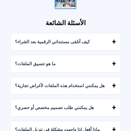
الأسئلة الشائعة
كيف أتلقى مستنداتي الرقمية بعد الشراء؟
بمجرد تأكيد الدفع، يمكنك تنزيل الملفات فورًا من
حسابك أو من الرابط المرسل إلى بريدك الإلكتروني.
ما هو تنسيق الملفات؟
يتم تسليم المستندات الرقمية بصيغتي JPG وPNG
بدقة عالية (300 نقطة في البوصة). تتضمن بعض
هل يمكنني استخدام هذه الملفات لأغراض تجارية؟
الباقات أيضًا ملفات AI أو PDF.
تتضمن جميع منتجاتنا تراخيص شخصية وتجارية،
بشرط عدم إعادة بيع الملفات كما هي (بدون تعديلات).
هل يمكنني طلب تصميم مخصص أو حصري؟
نعم، نقدم خدمات تصميم مخصصة. تواصل معنا
وأخبرنا بفكرتك.
ماذا أفعل إذا واجهت مشكلة في تنزيل الملفات؟