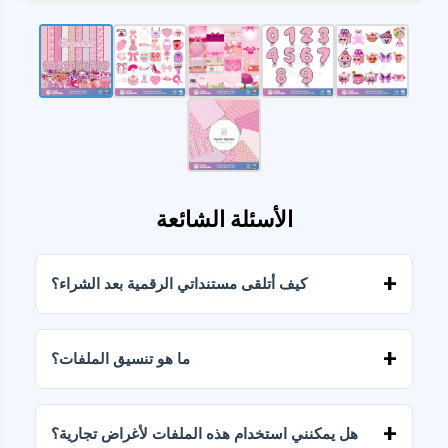
الأسئلة الشائعة
كيف أتلقى مستنداتي الرقمية بعد الشراء؟
بمجرد تأكيد الدفع، يمكنك تنزيل الملفات فورًا من
حسابك أو من الرابط المرسل إلى بريدك الإلكتروني.
ما هو تنسيق الملفات؟
يتم تسليم المستندات الرقمية بصيغتي JPG وPNG
بدقة عالية (300 نقطة في البوصة). تتضمن بعض
هل يمكنني استخدام هذه الملفات لأغراض تجارية؟
الباقات أيضًا ملفات AI أو PDF.