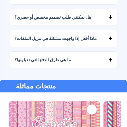
تتضمن جميع منتجاتنا تراخيص شخصية وتجارية،
بشرط عدم إعادة بيع الملفات كما هي (بدون تعديلات).
هل يمكنني طلب تصميم مخصص أو حصري؟
نعم، نقدم خدمات تصميم مخصصة. تواصل معنا
وأخبرنا بفكرتك.
ماذا أفعل إذا واجهت مشكلة في تنزيل الملفات؟
إذا فشل التنزيل أو انتهت صلاحية الرابط، فاكتب إلينا
وسنساعدك في استرداد ملفاتك دون أي تكلفة إضافية.
ما هي طرق الدفع التي تقبلونها؟
نحن نقبل جميع أشكال الدفع: التحويلات، Yape، Plin،
بطاقات الخصم أو الائتمان، PayPal والمزيد.
منتجات مماثلة