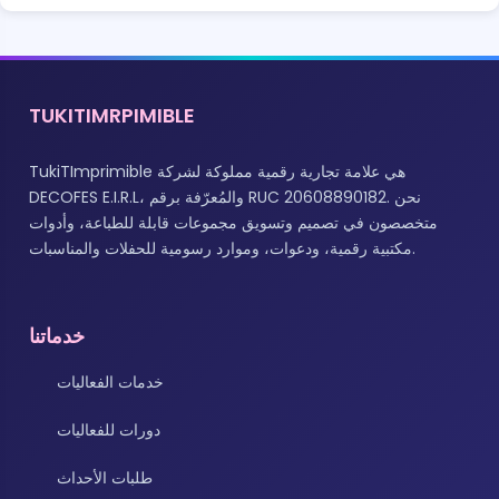
TUKITIMRPIMIBLE
TukiTImprimible هي علامة تجارية رقمية مملوكة لشركة
DECOFES E.I.R.L، والمُعرّفة برقم RUC 20608890182. نحن
متخصصون في تصميم وتسويق مجموعات قابلة للطباعة، وأدوات
مكتبية رقمية، ودعوات، وموارد رسومية للحفلات والمناسبات.
خدماتنا
خدمات الفعاليات
دورات للفعاليات
طلبات الأحداث