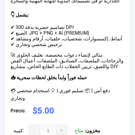
الجدارية أو في تصميماتك اليدوية للنهاية المهنية والسحرة.
👇 يشمل:
✔ تصاميم حصرية بدقة 300 DPI
✔ الصيغ: JPG + PNG + AI (PREMIUM)
✔ أنماط، إكسسوارات، شخصيات، خلفيات، أرقام ومشاهد
✔ ترخيص شخصي وتجاري
🚀 مثالي لإنشاء دعوات مخصصة، تغليف الحلوى
والزجاجات، الملصقات، الصناديق، الملصقات، أعمال القص
واللصق، تزيين الحفلات ذات الطابع الخاص، مشاريع DIY.
📥 حمله فوراً وابدأ بخلق لحظات سحرية
💳 دفع آمن | 📦 تسليم فوري | 🎈 استخدام شخصي
وتجاري
$5.00
Precio:
-
+
مخزون:
متاح
كمية: