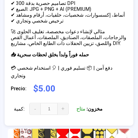
✔ تصاميم حصرية بدقة 300 DPI
✔ الصيغ: JPG + PNG + AI (PREMIUM)
✔ أنماط، إكسسوارات، شخصيات، خلفيات، أرقام ومشاهد
✔ ترخيص شخصي وتجاري
🚀 مثالي لإنشاء دعوات مخصصة، تغليف الحلوى
والزجاجات، الملصقات، الصناديق، الملصقات، أعمال القص
واللصق، تزيين الحفلات ذات الطابع الخاص، مشاريع DIY.
📥 حمله فوراً وابدأ بخلق لحظات سحرية
💳 دفع آمن | 📦 تسليم فوري | 🎈 استخدام شخصي
وتجاري
$5.00
Precio:
-
+
مخزون:
متاح
كمية: