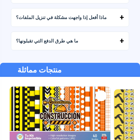
نعم، نقدم خدمات تصميم مخصصة. تواصل معنا
وأخبرنا بفكرتك.
ماذا أفعل إذا واجهت مشكلة في تنزيل الملفات؟
إذا فشل التنزيل أو انتهت صلاحية الرابط، فاكتب إلينا
وسنساعدك في استرداد ملفاتك دون أي تكلفة إضافية.
ما هي طرق الدفع التي تقبلونها؟
نحن نقبل جميع أشكال الدفع: التحويلات، Yape، Plin،
بطاقات الخصم أو الائتمان، PayPal والمزيد.
منتجات مماثلة