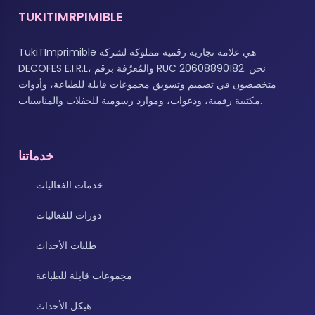
TUKITIMRPIMIBLE
TukiTImprimible هي علامة تجارية رقمية مملوكة لشركة
DECOFES E.I.R.L، والمُعرّفة برقم RUC 20608890182. نحن
متخصصون في تصميم وتسويق مجموعات قابلة للطباعة، وأدوات
مكتبية رقمية، ودعوات، وموارد رسومية للحفلات والمناسبات.
خدماتنا
خدمات الفعاليات
دورات للفعاليات
طلبات الأحداث
مجموعات قابلة للطباعة
هيكل الأحداث