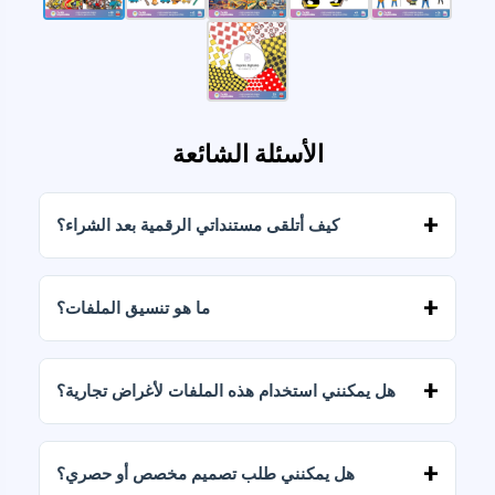
الأسئلة الشائعة
كيف أتلقى مستنداتي الرقمية بعد الشراء؟
بمجرد تأكيد الدفع، يمكنك تنزيل الملفات فورًا من
حسابك أو من الرابط المرسل إلى بريدك الإلكتروني.
ما هو تنسيق الملفات؟
يتم تسليم المستندات الرقمية بصيغتي JPG وPNG
بدقة عالية (300 نقطة في البوصة). تتضمن بعض
هل يمكنني استخدام هذه الملفات لأغراض تجارية؟
الباقات أيضًا ملفات AI أو PDF.
تتضمن جميع منتجاتنا تراخيص شخصية وتجارية،
بشرط عدم إعادة بيع الملفات كما هي (بدون تعديلات).
هل يمكنني طلب تصميم مخصص أو حصري؟