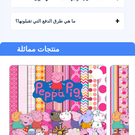
إذا فشل التنزيل أو انتهت صلاحية الرابط، فاكتب إلينا
وسنساعدك في استرداد ملفاتك دون أي تكلفة إضافية.
ما هي طرق الدفع التي تقبلونها؟
نحن نقبل جميع أشكال الدفع: التحويلات، Yape، Plin،
بطاقات الخصم أو الائتمان، PayPal والمزيد.
منتجات مماثلة