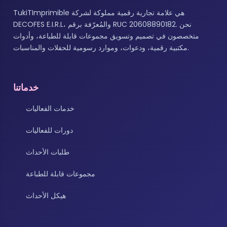
TukiTImprimible هي علامة تجارية رقمية مملوكة لشركة
DECOFES E.I.R.L، والمُعرّفة برقم RUC 20608890182. نحن
متخصصون في تصميم وتسويق مجموعات قابلة للطباعة، وأدوات
مكتبية رقمية، ودعوات، وموارد رسومية للحفلات والمناسبات.
خدماتنا
خدمات الفعاليات
دورات للفعاليات
طلبات الأحداث
مجموعات قابلة للطباعة
هيكل الأحداث