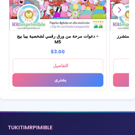
تيكستشرز
دعوات مرحة من ورق رقمي لشخصية بيبا بيج -
M5
$3.00
التفاصيل
يشتري
TUKITIMRPIMIBLE