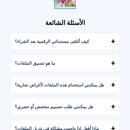
الأسئلة الشائعة
كيف أتلقى مستنداتي الرقمية بعد الشراء؟
بمجرد تأكيد الدفع، يمكنك تنزيل الملفات فورًا من
حسابك أو من الرابط المرسل إلى بريدك الإلكتروني.
ما هو تنسيق الملفات؟
يتم تسليم المستندات الرقمية بصيغتي JPG وPNG
بدقة عالية (300 نقطة في البوصة). تتضمن بعض
هل يمكنني استخدام هذه الملفات لأغراض تجارية؟
الباقات أيضًا ملفات AI أو PDF.
تتضمن جميع منتجاتنا تراخيص شخصية وتجارية،
بشرط عدم إعادة بيع الملفات كما هي (بدون تعديلات).
هل يمكنني طلب تصميم مخصص أو حصري؟
نعم، نقدم خدمات تصميم مخصصة. تواصل معنا
وأخبرنا بفكرتك.
ماذا أفعل إذا واجهت مشكلة في تنزيل الملفات؟