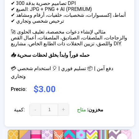
✔ تصاميم حصرية بدقة 300 DPI
✔ الصيغ: JPG + PNG + AI (PREMIUM)
✔ أنماط، إكسسوارات، شخصيات، خلفيات، أرقام ومشاهد
✔ ترخيص شخصي وتجاري
🚀 مثالي لإنشاء دعوات مخصصة، تغليف الحلوى
والزجاجات، الملصقات، الصناديق، الملصقات، أعمال القص
واللصق، تزيين الحفلات ذات الطابع الخاص، مشاريع DIY.
📥 حمله فوراً وابدأ بخلق لحظات سحرية
💳 دفع آمن | 📦 تسليم فوري | 🎈 استخدام شخصي
وتجاري
$3.00
Precio:
-
+
مخزون:
متاح
كمية: