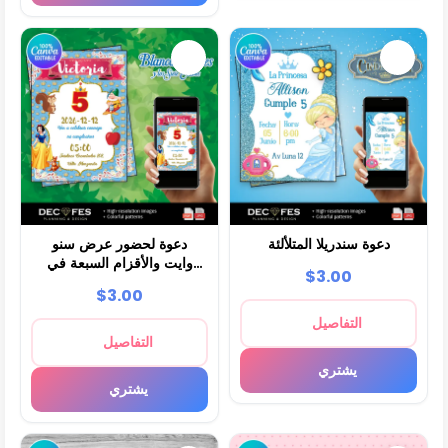
دعوة سندريلا المتلألئة
دعوة لحضور عرض سنو
وايت والأقزام السبعة في
$3.00
المملكة السحرية
$3.00
التفاصيل
التفاصيل
يشتري
يشتري